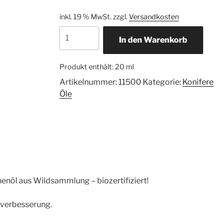
inkl. 19 % MwSt.
zzgl.
Versandkosten
Lärchenöl
In den Warenkorb
Menge
Produkt enthält: 20
ml
Artikelnummer:
11500
Kategorie:
Konifere
Öle
enöl aus Wildsammlung – biozertifiziert!
tverbesserung.