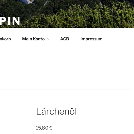
PIN
ommen
nkorb
Mein Konto
AGB
Impressum
Lärchenöl
15,80
€