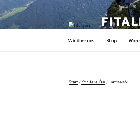
Zum
Inhalt
FITAL
springen
Herzlich Willk
Wir über uns
Shop
Ware
Start
/
Konifere Öle
/ Lärchenöl