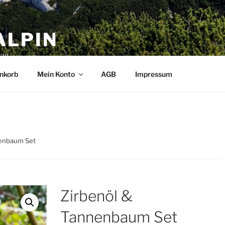
ALPIN
Willkommen
nkorb
Mein Konto
AGB
Impressum
nenbaum Set
Zirbenöl &
Tannenbaum Set