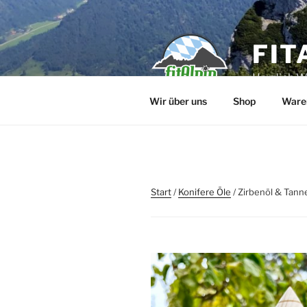
Zum
Inhalt
springen
FIT
Herzlich 
Wir über uns
Shop
Ware
Start
/
Konifere Öle
/ Zirbenöl & Tan