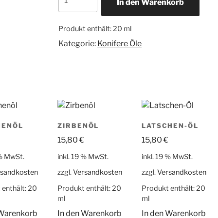
In den Warenkorb
&
Tannenbaum
Set
Produkt enthält: 20
ml
Menge
Kategorie:
Konifere Öle
HENÖL
ZIRBENÖL
LATSCHEN-ÖL
15,80
€
15,80
€
 % MwSt.
inkl. 19 % MwSt.
inkl. 19 % MwSt.
rsandkosten
zzgl.
Versandkosten
zzgl.
Versandkosten
 enthält: 20
Produkt enthält: 20
Produkt enthält: 20
ml
ml
 Warenkorb
In den Warenkorb
In den Warenkorb